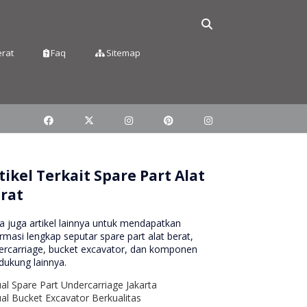
erat
Faq
Sitemap
tikel Terkait Spare Part Alat
rat
a juga artikel lainnya untuk mendapatkan
rmasi lengkap seputar spare part alat berat,
ercarriage, bucket excavator, dan komponen
dukung lainnya.
ual Spare Part Undercarriage Jakarta
ual Bucket Excavator Berkualitas