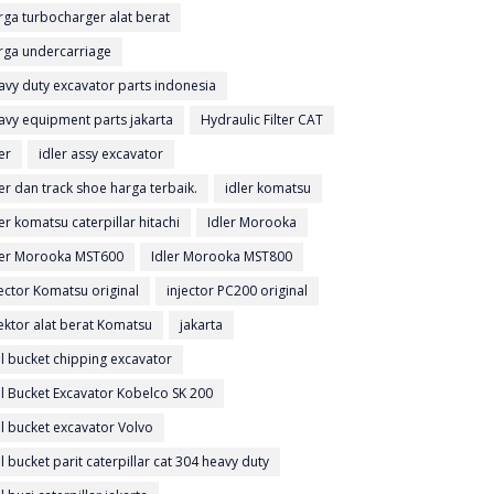
rga turbocharger alat berat
rga undercarriage
avy duty excavator parts indonesia
avy equipment parts jakarta
Hydraulic Filter CAT
er
idler assy excavator
ler dan track shoe harga terbaik.
idler komatsu
ler komatsu caterpillar hitachi
Idler Morooka
ler Morooka MST600
Idler Morooka MST800
jector Komatsu original
injector PC200 original
jektor alat berat Komatsu
jakarta
al bucket chipping excavator
al Bucket Excavator Kobelco SK 200
al bucket excavator Volvo
al bucket parit caterpillar cat 304 heavy duty