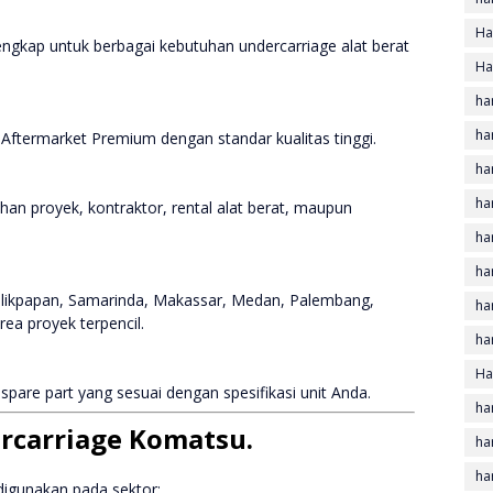
Ha
engkap untuk berbagai kebutuhan undercarriage alat berat
Ha
ha
ha
 Aftermarket Premium dengan standar kualitas tinggi.
ha
ha
an proyek, kontraktor, rental alat berat, maupun
ha
ha
Balikpapan, Samarinda, Makassar, Medan, Palembang,
ha
ea proyek terpencil.
ha
Ha
are part yang sesuai dengan spesifikasi unit Anda.
ha
ercarriage Komatsu.
ha
ha
igunakan pada sektor: