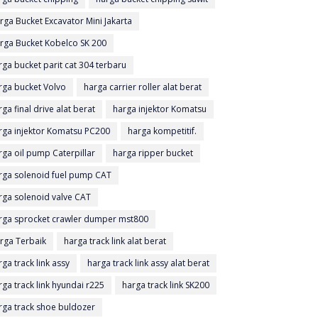
rga Bucket Excavator Mini Jakarta
rga Bucket Kobelco SK 200
rga bucket parit cat 304 terbaru
rga bucket Volvo
harga carrier roller alat berat
rga final drive alat berat
harga injektor Komatsu
rga injektor Komatsu PC200
harga kompetitif.
rga oil pump Caterpillar
harga ripper bucket
rga solenoid fuel pump CAT
rga solenoid valve CAT
rga sprocket crawler dumper mst800
rga Terbaik
harga track link alat berat
rga track link assy
harga track link assy alat berat
rga track link hyundai r225
harga track link SK200
rga track shoe buldozer