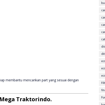
bu
car
ca
ca
ca
ca
dis
di
ec
ec
ec
mi siap membantu mencarikan part yang sesuai dengan
Fil
fin
Mega Traktorindo.
Fue
ha