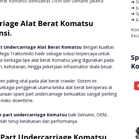
➜
S
➜
J
➜
S
➜
J
rriage Alat Berat Komatsu
Kon
nsi.
Exca
rt Undercarriage Alat Berat Komatsu
dengan kualitas
Mega Traktorindo hadir sebagai solusi terpercaya untuk
Sp
e berbagai tipe alat berat Komatsu yang digunakan pada
Ko
 kehutanan, hingga pekerjaan infrastruktur skala besar.
paling vital pada alat berat crawler. Sistem ini
sebagai penggerak utama ketika alat berat beroperasi di
unaan spare part undercarriage berkualitas sangat penting
risiko downtime.
e part undercarriage Komatsu
baik Genuine, OEM,
elah teruji ketahanan dan performanya.
Part Undercarriage Komatsu