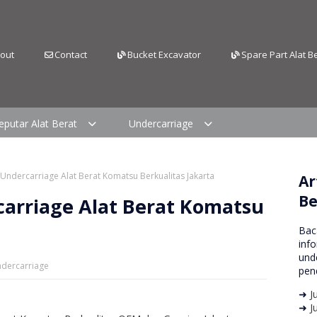
out
Contact
Bucket Excavator
Spare Part Alat B
eputar Alat Berat
Undercarriage
t Undercarriage Alat Berat Komatsu Berkualitas Jakarta
Ar
Be
carriage Alat Berat Komatsu
Bac
info
und
Undercarriage
pen
➜
J
➜
J