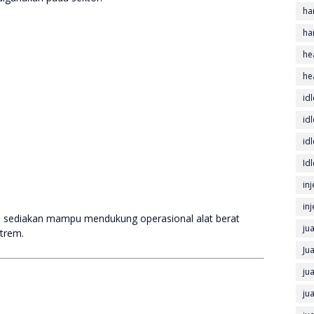
ha
ha
he
he
idl
id
id
Id
in
in
mi sediakan mampu mendukung operasional alat berat
ju
strem.
Ju
ju
ju