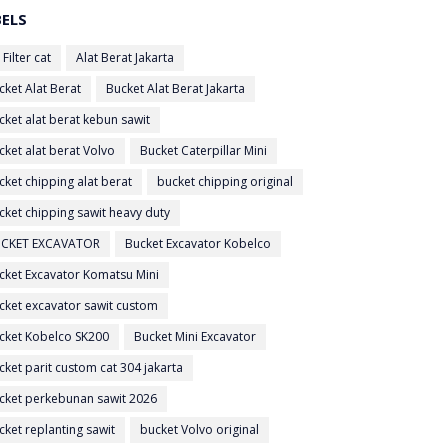
BELS
 Filter cat
Alat Berat Jakarta
cket Alat Berat
Bucket Alat Berat Jakarta
cket alat berat kebun sawit
cket alat berat Volvo
Bucket Caterpillar Mini
cket chipping alat berat
bucket chipping original
cket chipping sawit heavy duty
CKET EXCAVATOR
Bucket Excavator Kobelco
cket Excavator Komatsu Mini
cket excavator sawit custom
cket Kobelco SK200
Bucket Mini Excavator
cket parit custom cat 304 jakarta
cket perkebunan sawit 2026
cket replanting sawit
bucket Volvo original