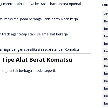
g mentransfer tenaga ke track chain secara optimal.
LA
Air
ksi maksimal pada berbagai jenis permukaan kerja.
Bu
bu
ack agar tetap stabil selama alat bekerja.
bu
bu
rriage dengan spesifikasi sesuai standar Komatsu.
bu
 Tipe Alat Berat Komatsu
BU
Bu
riage untuk berbagai model seperti:
bu
Bu
bu
bu
bu