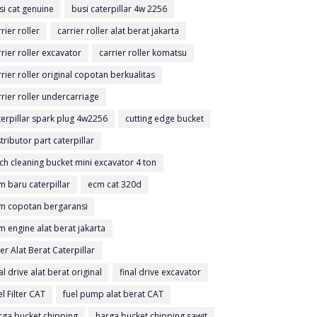
si cat genuine
busi caterpillar 4w 2256
rier roller
carrier roller alat berat jakarta
rrier roller excavator
carrier roller komatsu
rrier roller original copotan berkualitas
rrier roller undercarriage
terpillar spark plug 4w2256
cutting edge bucket
tributor part caterpillar
tch cleaning bucket mini excavator 4 ton
m baru caterpillar
ecm cat 320d
m copotan bergaransi
m engine alat berat jakarta
ter Alat Berat Caterpillar
al drive alat berat original
final drive excavator
l Filter CAT
fuel pump alat berat CAT
rga bucket chipping
harga bucket chipping sawit