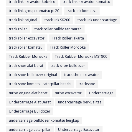
track link excavator kobelco
track link excavator komatsu
track link group komatsu pc20
track link komatsu
track link original
track link SK200
track link undercarriage
track roller
track roller bulldozer murah
track roller excavator
Track Roller Jakarta
track roller komatsu
Track Roller Morooka
Track Rubber Morooka
Track Rubber Morooka MST800
track shoe alat berat
track shoe bulldozer
track shoe bulldozer original
track shoe excavator
track shoe komatsu caterpillar hitachi
trackshoe
turbo engine alat berat
turbo excavator
Undercarriage
Undercarriage Alat Berat
undercarriage berkualitas
Undercarriage Bulldozer
undercarriage bulldozer komatsu lengkap
undercarriage caterpillar
Undercarriage Excavator