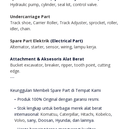
Hydraulic pump
,
cylinder
,
seal kit
,
control valve
.
Undercarriage Part
Track shoe
,
Carrier Roller
,
Track Adjuster
,
sprocket
,
roller
,
idler
,
chain
.
Spare Part Elektrik
(Electrical Part)
Alternator
,
starter
,
sensor
,
wiring
,
lampu kerja
.
Attachment & Aksesoris Alat Berat
Bucket excavator
,
breaker
,
ripper
,
tooth point
,
cutting
edge
.
---
Keunggulan Membeli Spare Part di Tempat Kami
Produk 100% Original dengan garansi resmi.
Stok lengkap untuk berbagai merek alat berat
internasional:
Komatsu
,
Caterpillar
,
Hitachi
,
Kobelco
,
Volvo
, sany, Doosan, Hyundai, dan lainnya.