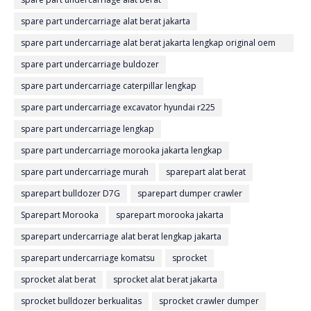
spare part undercarriage alat berat jakarta
spare part undercarriage alat berat jakarta lengkap original oem
aftermarket
spare part undercarriage buldozer
spare part undercarriage caterpillar lengkap
spare part undercarriage excavator hyundai r225
spare part undercarriage lengkap
spare part undercarriage morooka jakarta lengkap
spare part undercarriage murah
sparepart alat berat
sparepart bulldozer D7G
sparepart dumper crawler
Sparepart Morooka
sparepart morooka jakarta
sparepart undercarriage alat berat lengkap jakarta
sparepart undercarriage komatsu
sprocket
sprocket alat berat
sprocket alat berat jakarta
sprocket bulldozer berkualitas
sprocket crawler dumper