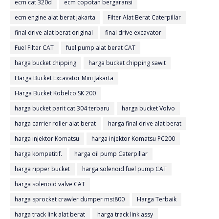
ecm cat 320d
ecm copotan bergaransi
ecm engine alat berat jakarta
Filter Alat Berat Caterpillar
final drive alat berat original
final drive excavator
Fuel Filter CAT
fuel pump alat berat CAT
harga bucket chipping
harga bucket chipping sawit
Harga Bucket Excavator Mini Jakarta
Harga Bucket Kobelco SK 200
harga bucket parit cat 304 terbaru
harga bucket Volvo
harga carrier roller alat berat
harga final drive alat berat
harga injektor Komatsu
harga injektor Komatsu PC200
harga kompetitif.
harga oil pump Caterpillar
harga ripper bucket
harga solenoid fuel pump CAT
harga solenoid valve CAT
harga sprocket crawler dumper mst800
Harga Terbaik
harga track link alat berat
harga track link assy