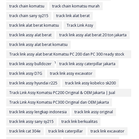
track chain komatsu
track chain komatsu murah
track chain sany sy215
track link alat berat
track link alat berat komatsu
Track Link Assy
track link assy alat berat
track link assy alat berat 20 ton jakarta
track link assy alat berat komatsu
Track link assy alat berat Komatsu PC 200 dan PC 300 ready stock
di Jakarta untuk kebutuhan undercarriage excavator
track link assy bulldozer
track link assy caterpillar jakarta
track link assy D7G
track link assy excavator
track link assy hyundai r225
track link assy kobelco sk200
Track Link Assy Komatsu PC200 Original & OEM Jakarta | Jual
UnderCarriage Excavator PC 200 Berkualitas
Track Link Assy Komatsu PC300 Original dan OEM Jakarta
track link assy lengkap indonesia
track link assy original
track link assy sany sy215
track link berkualitas
track link cat 304e
track link caterpillar
track link excavator