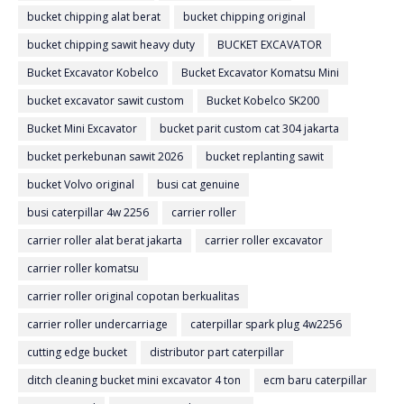
bucket chipping alat berat
bucket chipping original
bucket chipping sawit heavy duty
BUCKET EXCAVATOR
Bucket Excavator Kobelco
Bucket Excavator Komatsu Mini
bucket excavator sawit custom
Bucket Kobelco SK200
Bucket Mini Excavator
bucket parit custom cat 304 jakarta
bucket perkebunan sawit 2026
bucket replanting sawit
bucket Volvo original
busi cat genuine
busi caterpillar 4w 2256
carrier roller
carrier roller alat berat jakarta
carrier roller excavator
carrier roller komatsu
carrier roller original copotan berkualitas
carrier roller undercarriage
caterpillar spark plug 4w2256
cutting edge bucket
distributor part caterpillar
ditch cleaning bucket mini excavator 4 ton
ecm baru caterpillar