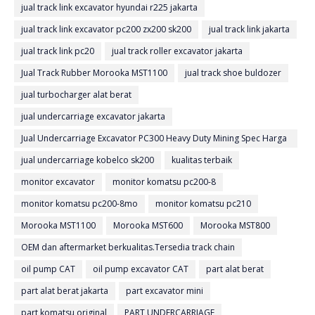
jual track link excavator hyundai r225 jakarta
jual track link excavator pc200 zx200 sk200
jual track link jakarta
jual track link pc20
jual track roller excavator jakarta
Jual Track Rubber Morooka MST1100
jual track shoe buldozer
jual turbocharger alat berat
jual undercarriage excavator jakarta
Jual Undercarriage Excavator PC300 Heavy Duty Mining Spec Harga
Terbaik Ready Stock
jual undercarriage kobelco sk200
kualitas terbaik
monitor excavator
monitor komatsu pc200-8
monitor komatsu pc200-8mo
monitor komatsu pc210
Morooka MST1100
Morooka MST600
Morooka MST800
OEM dan aftermarket berkualitas.Tersedia track chain
oil pump CAT
oil pump excavator CAT
part alat berat
part alat berat jakarta
part excavator mini
part komatsu original
PART UNDERCARRIAGE