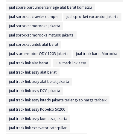
jual spare part undercarriage alat berat komatsu
jual sprocket crawler dumper
jual sprocket excavator jakarta
jual sprocket morooka jakarta
jual sprocket morooka mst800 jakarta
jual sprocket untuk alat berat
jual startermotor QDY 1203 Jakarta
jual track karet Morooka
jual track link alat berat
jual track link assy
jual track link assy alat berat
jual track link assy alat berat jakarta
jual track link assy D7G jakarta
jual track link assy hitachi jakarta terlengkap harga terbaik
jual track link assy Kobelco SK200
jual track link assy komatsu jakarta
jual track link excavator caterpillar