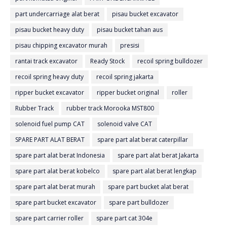
part undercarriage alat berat
pisau bucket excavator
pisau bucket heavy duty
pisau bucket tahan aus
pisau chipping excavator murah
presisi
rantai track excavator
Ready Stock
recoil spring bulldozer
recoil spring heavy duty
recoil spring jakarta
ripper bucket excavator
ripper bucket original
roller
Rubber Track
rubber track Morooka MST800
solenoid fuel pump CAT
solenoid valve CAT
SPARE PART ALAT BERAT
spare part alat berat caterpillar
spare part alat berat Indonesia
spare part alat berat Jakarta
spare part alat berat kobelco
spare part alat berat lengkap
spare part alat berat murah
spare part bucket alat berat
spare part bucket excavator
spare part bulldozer
spare part carrier roller
spare part cat 304e