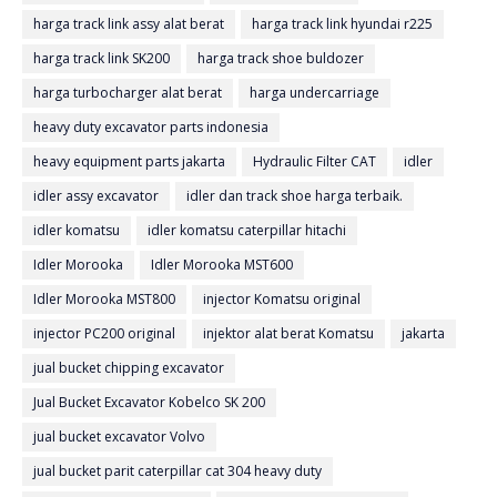
harga track link assy alat berat
harga track link hyundai r225
harga track link SK200
harga track shoe buldozer
harga turbocharger alat berat
harga undercarriage
heavy duty excavator parts indonesia
heavy equipment parts jakarta
Hydraulic Filter CAT
idler
idler assy excavator
idler dan track shoe harga terbaik.
idler komatsu
idler komatsu caterpillar hitachi
Idler Morooka
Idler Morooka MST600
Idler Morooka MST800
injector Komatsu original
injector PC200 original
injektor alat berat Komatsu
jakarta
jual bucket chipping excavator
Jual Bucket Excavator Kobelco SK 200
jual bucket excavator Volvo
jual bucket parit caterpillar cat 304 heavy duty