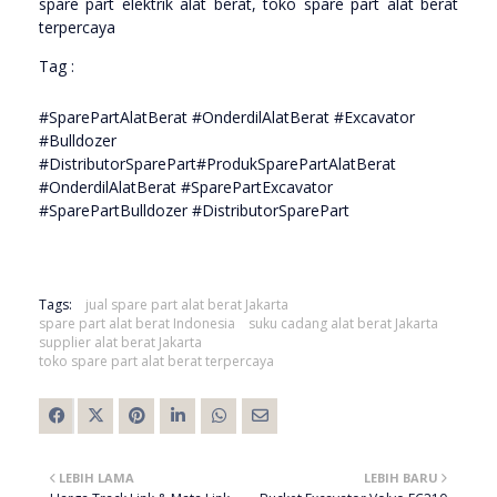
spare part elektrik alat berat, toko spare part alat berat
terpercaya
Tag :
#SparePartAlatBerat #OnderdilAlatBerat #Excavator
#Bulldozer
#DistributorSparePart#ProdukSparePartAlatBerat
#OnderdilAlatBerat #SparePartExcavator
#SparePartBulldozer #DistributorSparePart
Tags:
jual spare part alat berat Jakarta
spare part alat berat Indonesia
suku cadang alat berat Jakarta
supplier alat berat Jakarta
toko spare part alat berat terpercaya
LEBIH LAMA
LEBIH BARU