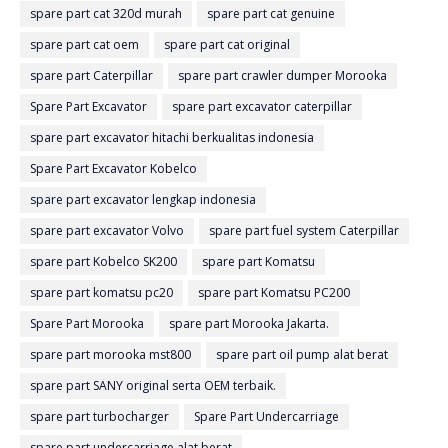
spare part cat 320d murah
spare part cat genuine
spare part cat oem
spare part cat original
spare part Caterpillar
spare part crawler dumper Morooka
Spare Part Excavator
spare part excavator caterpillar
spare part excavator hitachi berkualitas indonesia
Spare Part Excavator Kobelco
spare part excavator lengkap indonesia
spare part excavator Volvo
spare part fuel system Caterpillar
spare part Kobelco SK200
spare part Komatsu
spare part komatsu pc20
spare part Komatsu PC200
Spare Part Morooka
spare part Morooka Jakarta.
spare part morooka mst800
spare part oil pump alat berat
spare part SANY original serta OEM terbaik.
spare part turbocharger
Spare Part Undercarriage
spare part undercarriage alat berat