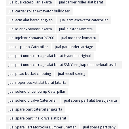
jual busi caterpillar jakarta
jual carrier roller alat berat
jual carrier roller excavator bulldozer
jual ecm alat berat lengkap
jual ecm excavator caterpillar
jual idler excavator jakarta
jual injektor Komatsu
jual injektor Komatsu PC200
jual monitor komatsu
jual oil pump Caterpillar
jual part undercarriage
Jual part undercarriage alat berat Hyundai original
Jual part undercarriage alat berat SANY lengkap dan berkualitas di
Jakarta.Tersedia track chain
jual pisau bucket chipping
jual recoil spring
jual ripper bucket alat berat Jakarta
jual solenoid fuel pump Caterpillar
jual solenoid valve Caterpillar
jual spare part alat berat Jakarta
jual spare part caterpillar jakarta
jual spare part final drive alat berat
Jual Spare Part Morooka Dumper Crawler
jual spare part sany